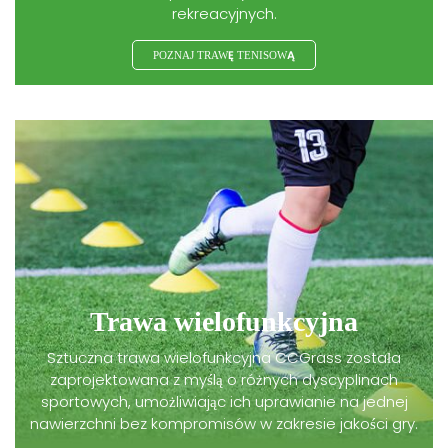
rekreacyjnych.
POZNAJ TRAWĘ TENISOWĄ
Trawa wielofunkcyjna
Sztuczna trawa wielofunkcyjna CCGrass została
zaprojektowana z myślą o różnych dyscyplinach
sportowych, umożliwiając ich uprawianie na jednej
nawierzchni bez kompromisów w zakresie jakości gry.