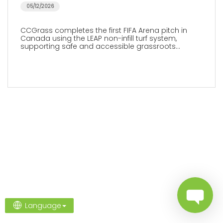
05/12/2026
CCGrass completes the first FIFA Arena pitch in
Canada using the LEAP non-infill turf system,
supporting safe and accessible grassroots…
Pomożemy Ci zrealizować Twój
projekt
Language