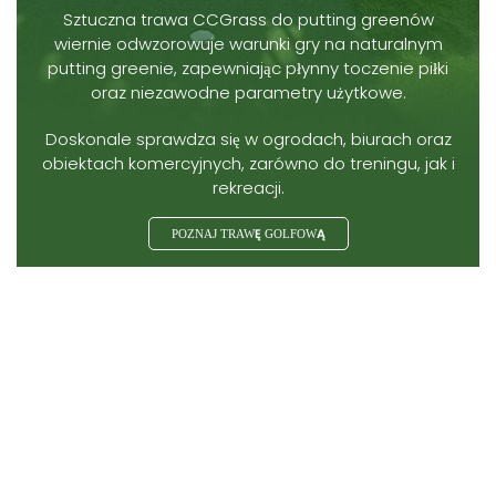
Sztuczna trawa CCGrass do putting greenów
wiernie odwzorowuje warunki gry na naturalnym
putting greenie, zapewniając płynny toczenie piłki
oraz niezawodne parametry użytkowe.
Doskonale sprawdza się w ogrodach, biurach oraz
obiektach komercyjnych, zarówno do treningu, jak i
rekreacji.
POZNAJ TRAWĘ GOLFOWĄ
Stylowe rozwiązania z zakresu