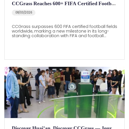
CCGrass Reaches 600+ FIFA Certified Football Fields Worldwide
08/03/2026
CCGrass surpasses 600 FIFA certified football fields
worldwide, marking a new milestone in its long-
standing collaboration with FIFA and football…
Discover Huai’an, Discover CCGrass — Journalists from Latin America and the Caribbean Visit CCGrass Manufacturing Base