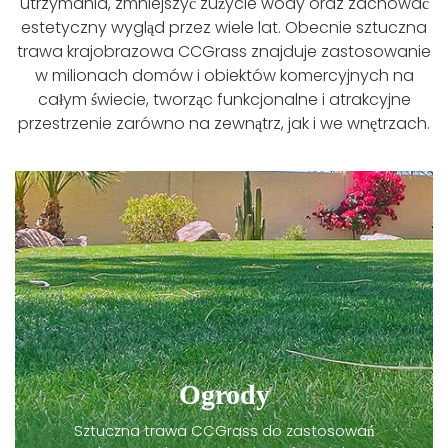
utrzymania, zmniejszyć zużycie wody oraz zachować
estetyczny wygląd przez wiele lat. Obecnie sztuczna
trawa krajobrazowa CCGrass znajduje zastosowanie
w milionach domów i obiektów komercyjnych na
całym świecie, tworząc funkcjonalne i atrakcyjne
przestrzenie zarówno na zewnątrz, jak i we wnętrzach.
Ogrody
Sztuczna trawa CCGrass do zastosowań