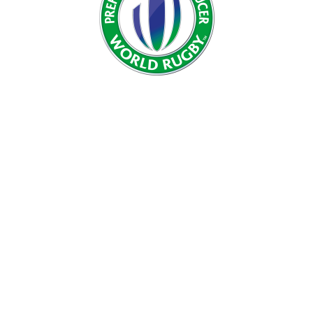
Preferowany producent murawy World Rugby
Jako preferowany producent murawy World Rugby,
CCGrass zawsze zapewnia, że boisko jest
zaprojektowane, zbudowane i utrzymywane zgodnie
z przepisami World Rugby 22.
KNOW MORE