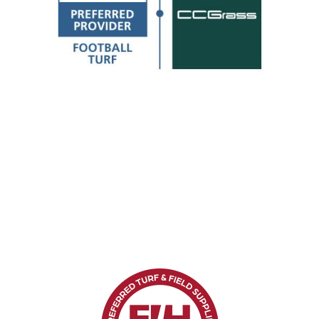
Preferowany dostawca FIFA
Jako preferowany dostawca FIFA, CCGrass
zobowiązuje się do przestrzegania najwyższych
standardów sztucznej trawy do piłki nożnej, oferując
boiska FIFA Quality i FIFA Quality Pro.
KNOW MORE