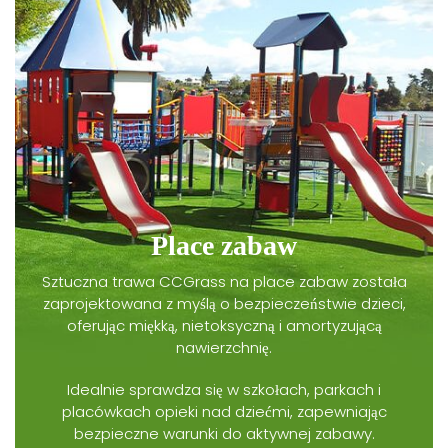
Place zabaw
Sztuczna trawa CCGrass na place zabaw została
zaprojektowana z myślą o bezpieczeństwie dzieci,
oferując miękką, nietoksyczną i amortyzującą
nawierzchnię.
Idealnie sprawdza się w szkołach, parkach i
placówkach opieki nad dziećmi, zapewniając
bezpieczne warunki do aktywnej zabawy.