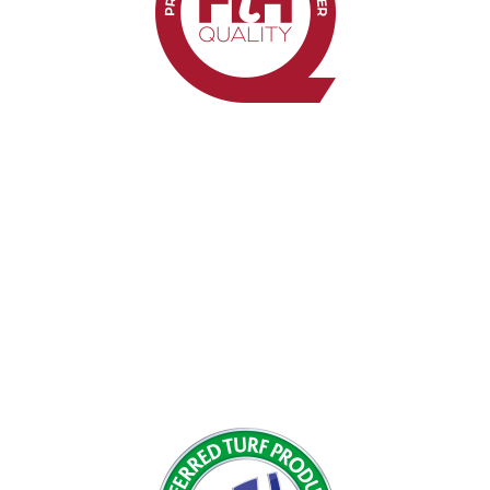
Preferowany dostawca FIH
Jako preferowany dostawca FIH, CCGrass produkuje
wysokiej jakości murawy hokejowe i buduje boiska do
hokeja, umożliwiając klientom korzystanie z
kompleksowego podejścia do budowy nowego
boiska do hokeja.
KNOW MORE