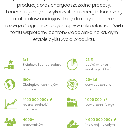
produkcję oraz energooszczędne procesy,
koncentrując się na wykorzystaniu energii słonecznej,
materiałów nadających się do recyklingu oraz
rozwiązań ograniczających wpływ mikroplastiku. Dzięki
temu wspieramy ochronę środowiska na każdym
etapie cyklu życia produktu.
Nr 1
23 %
Światowy lider sprzedaży
Udział w rynku
od 2011 r.
światowym (AMI)
160+
20+ lat
Obsługiwanych krajów i
doświadczenia w
regionów
produkcji
> 150 000 000 m²
1 000 000 m²
rocznej zdolności
powierzchni fabryk
produkcyjnej
4000+
> 600 000 000 m²
pracowników
instalacji na całym