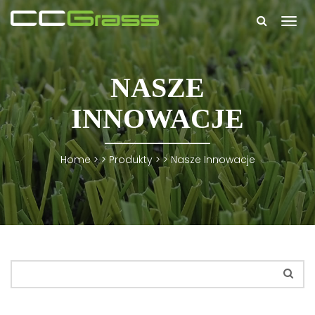
Togg
navi
NASZE
INNOWACJE
Home
> >
Produkty
> >
Nasze Innowacje