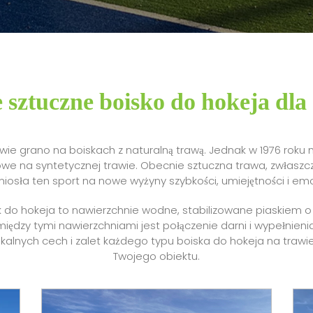
 sztuczne boisko do hokeja dla
awie grano na boiskach z naturalną trawą. Jednak w 1976 roku 
we na syntetycznej trawie. Obecnie sztuczna trawa, zwłaszc
iosła ten sport na nowe wyżyny szybkości, umiejętności i emo
 do hokeja to nawierzchnie wodne, stabilizowane piaskiem o
ą między tymi nawierzchniami jest połączenie darni i wypełni
lnych cech i zalet każdego typu boiska do hokeja na trawie,
Twojego obiektu.