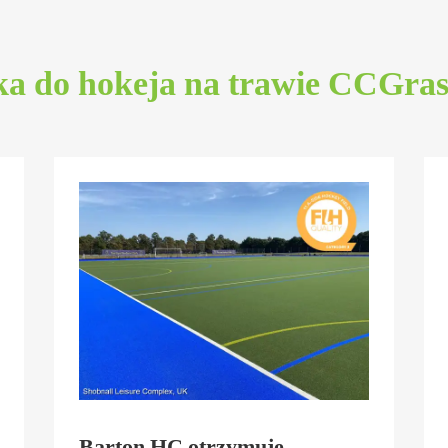
ka do hokeja na trawie CCGra
Barton HC otrzymuje