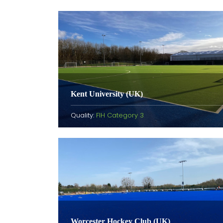
Kent University (UK)
Quality:
FIH Category 3
Worcester Hockey Club (UK)