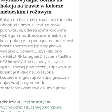
hokeja na trawie w kolorze
niebieskim i różowym
Boisko do hokeja na trawie na stadionie
Chonburi Campus Stadium może
pochwalić się uderzającymi różowymi
wybiegami, podkreślającymi niebieski
kolor pola gry. Imponującemu projektowi
boiska towarzyszy jego wyjątkowa
wydajność, ponieważ uzyskało ono
certyfikat FIH kategorii 2. System FastPro
HF13 firmy CCGrass, znany ze swojej
gęstej i równej powierzchni, zapewnia, że
boisko jest idealne do szybkiej i
bezpiecznej gry, zapewniając graczom
najwyższej klasy arenę do
zaprezentowania swoich umiejętności.
Lokalizacja:
Stadion Instytutu
Wychowania Fizycznego Kampusu