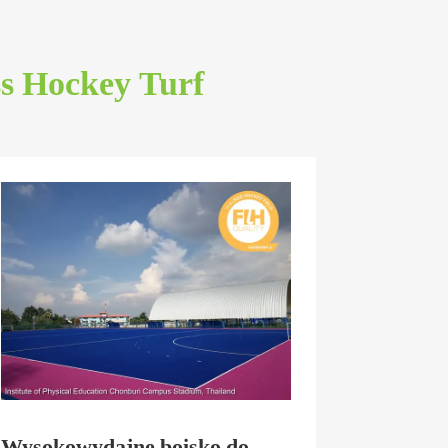
ss Hockey Turf
Wysokowydajne boisko do