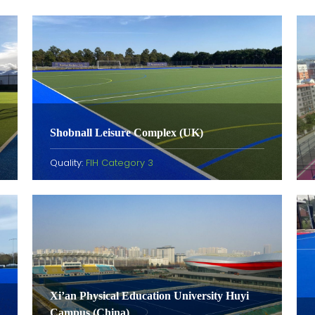
Shobnall Leisure Complex (UK)
Quality:
FIH Category 3
Xi’an Physical Education University Huyi
Campus (China)