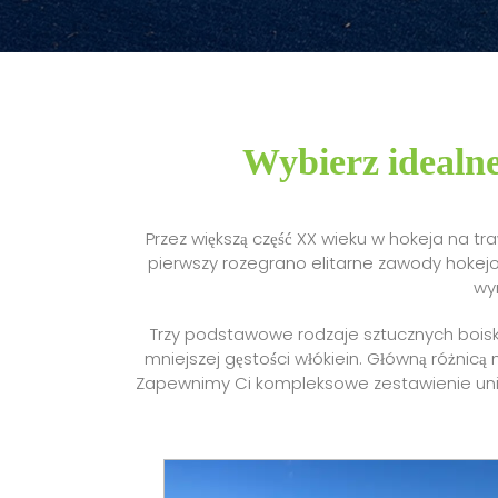
Wybierz idealne
Przez większą część XX wieku w hokeja na tr
pierwszy rozegrano elitarne zawody hokejo
wyn
Trzy podstawowe rodzaje sztucznych boisk
mniejszej gęstości włókiein. Główną różnic
Zapewnimy Ci kompleksowe zestawienie unika