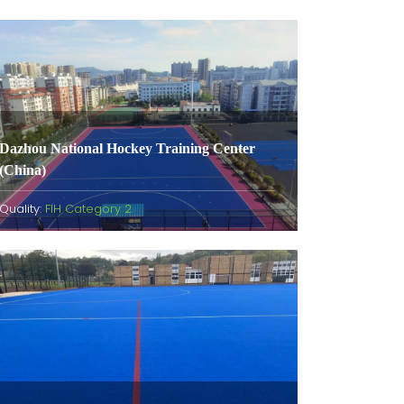
Dazhou National Hockey Training Center
(China)
Quality:
FIH Category 2