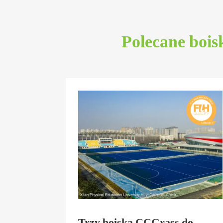
Polecane bois
Trzy boiska CCGrass do