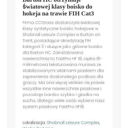
światowej klasy boisko do
hokeja na trawie FIH Cat3
Firma CCGrass dostarczyła światowej
klasy syntetyczne boisko hokejowe w
Shobnall Leisure Complex w Burton on
Trent, posiadające akredytację FIH
kategorii 3 i służące jako główne boisko
dla Barton HC. Zainstalowana
nawierzchnia to FastPro HF 18, ciężka 18-
milimetrowa teksturowana murawa ze
stabilizowanymi włóknami piaskiem dla
zapewnienia doskonałego podłoża dla
graczy. Ma ona więcej włókien niż prawie
wszystkie inne nawierzchnie piaskowe i
pozostaje bardzo szybka i gładka na
sucho, dlatego wiele osób wybiera nasz
system piaskowy FastPro HF18.
Lokalizacja:
Shobnall Leisure Complex,