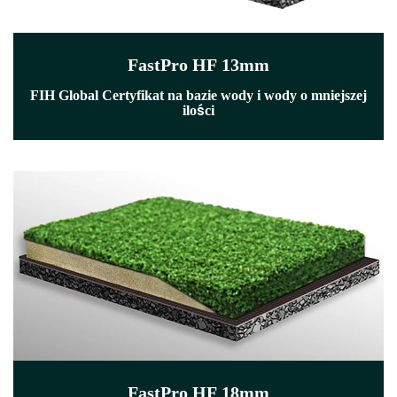
FastPro HF 13mm
FIH Global Certyfikat na bazie wody i wody o mniejszej
ilości
FastPro HF 18mm