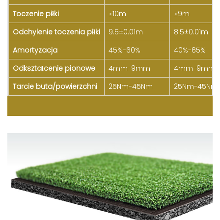
Toczenie piłki
≥10m
≥9m
Odchylenie toczenia piłki
9.5±0.01m
8.5±0.01m
Amortyzacja
45%-60%
40%-65%
Odkształcenie pionowe
4mm-9mm
4mm-9mm
Tarcie buta/powierzchni
25Nm-45Nm
25Nm-45Nm