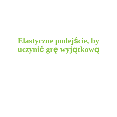
Elastyczne podejście, by
uczynić grę wyjątkową
W CCGrass zdajemy sobie sprawę, że kluby hokejowe,
szkoły i uniwersytety chcą mieć wybór, dlatego nasze
nawierzchnie hokejowe są dostępne w różnych
kombinacjach kolorystycznych. Wierzymy, że jednolity
kolor sztucznej murawy hokejowej i jej otoczenia
zapewnia lepsze wrażenia z gry. Dzięki naszemu
własnemu procesowi mieszania kolorów możemy
dostosować się do indywidualnych życzeń klienta.