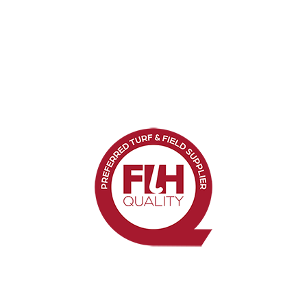
Podobnie, nasze sztuczne nawierzchnie hokejowe
mogą być używane do innych sportów, takich jak
tenis, siatkówka i rekreacyjna piłka nożna, bez wpływu
na wydajność hokeja. W takim przypadku wystarczy
dodać linie do boiska.
South Africa