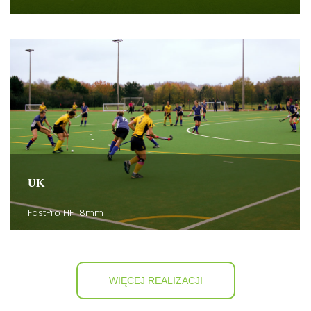
UK
FastPro HF 18mm
WIĘCEJ REALIZACJI