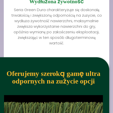
Wydłużona żywotność
Seria Green Dura charakteryzuje się doskonałą
trwałością i zwiększoną odpornością na zużycie, co
wydłuża żywotność nawierzchni, maksymalnie
zwiększa wykorzystanie nawierzchni do gry,
opóźnia wymianę po zakończeniu eksploatacji,
zwiększając w ten sposób długoterminową
wartość.
Oferujemy szeroką gamę ultra
odpornych na zużycie opcji