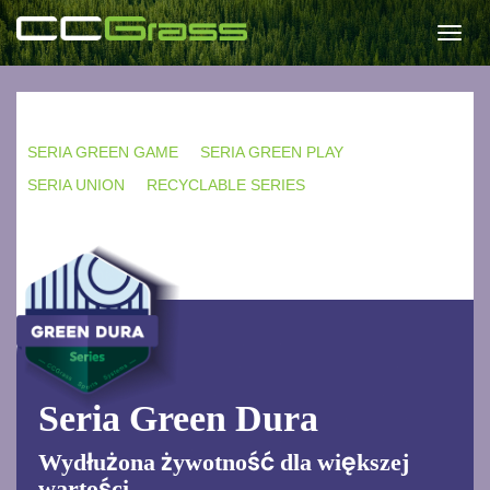
Togg
navi
SERIA GREEN GAME
SERIA GREEN PLAY
SERIA UNION
RECYCLABLE SERIES
Seria Green Dura
Wydłużona żywotność dla większej
wartości