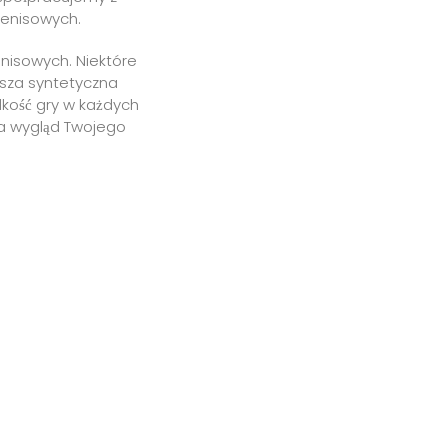
tenisowych.
enisowych. Niektóre
Nasza syntetyczna
dkość gry w każdych
na wygląd Twojego