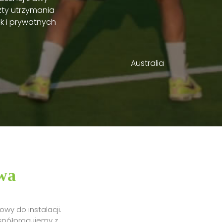
zty utrzymania
ak i prywatnych
Australia
wa
wy do instalacji.
spółpracujemy z