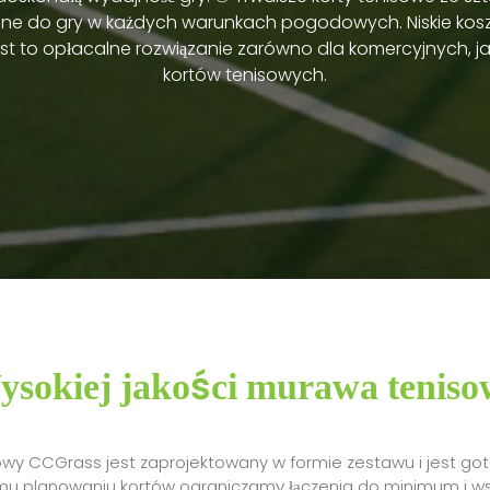
ne do gry w każdych warunkach pogodowych. Niskie kos
jest to opłacalne rozwiązanie zarówno dla komercyjnych, j
kortów tenisowych.
sokiej jakości murawa teniso
owy CCGrass jest zaprojektowany w formie zestawu i jest goto
emu planowaniu kortów ograniczamy łączenia do minimum i w