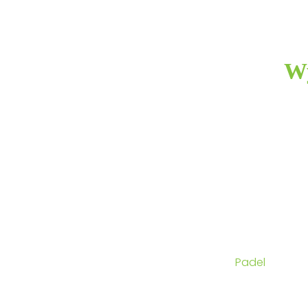
Wy
Oprócz osobistyc
własne preferen
może zaprojekto
gęstą do średniej 
s
Każdy kort t
kombi
Padel
ma podo
sztuczną 