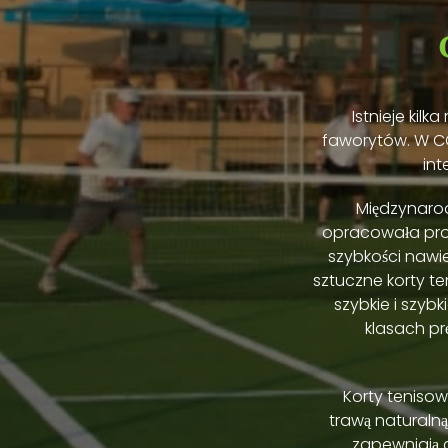
Istnieje kil
faworytów. W CC
int
Międzynarod
opracowała prog
szybkości nawi
sztuczne korty te
szybkie i szyb
klasach pr
Korty teniso
trawą naturalną
zapewniają d