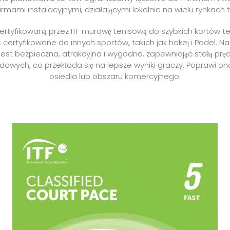
irmami instalacyjnymi, działającymi lokalnie na wielu rynkach 
rtyfikowaną przez ITF murawę tenisową do szybkich kortów t
ż certyfikowane do innych sportów, takich jak hokej i Padel. 
st bezpieczna, atrakcyjna i wygodna, zapewniając stałą prę
wych, co przekłada się na lepsze wyniki graczy. Poprawi o
osiedla lub obszaru komercyjnego.