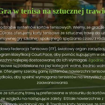
Gra w tenisa na sztucznej trawi
ka rodzajów systemów kortów tenisowych. Wiemy, że gracz
Grass oferujemy korty tenisowe ze sztucznej trawy do u
ensywnej gry szkolnej i spokojnego spędzania czasu z rodz
owa Federacja Tenisowa (ITF), światowy organ zarządzaj
ram klasyfikacji Court Pace, aby pomóc kupującym w okre
erzchni najlepiej dostosowanej do ich wymagań.
Zgodnie z
nisowe są podzielone na pięć kategorii: wolne, średnio wolne
kie. Oferujemy szeroką gamę systemów nawierzchni tenis
ędkości, aby spełnić wymagania tenisistów na wszystkic
zaawansowania.
we ze sztuczną trawą są preferowane w stosunku do kortów
 ze względu na następujące zalety: ①Stałe nawierzchnie z
oskonałą wydajność gry. ② Trwalsze korty tenisowe ze sz