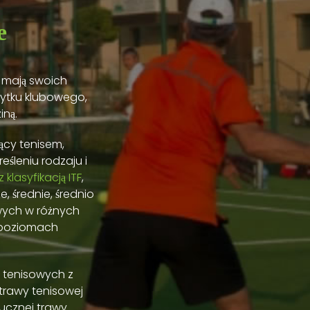
e
e mają swoich
żytku klubowego,
iną.
ący tenisem,
śleniu rodzaju i
 klasyfikacją ITF
,
, średnie, średnio
owych w różnych
h poziomach
 tenisowych z
 trawy tenisowej
tucznej trawy