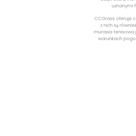
uznanymi f
CCGrass oferuje ce
z nich są równie
murawa tenisowa je
warunkach pogodo