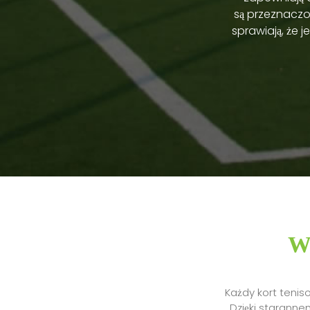
są przeznaczo
sprawiają, że 
Wy
Każdy kort tenis
Dzięki starann