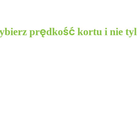
bierz prędkość kortu i nie ty
h preferencji graczy, korty tenisowe w różnych krajach m
cje. Dlatego CCGrass, jako wiodący na świecie dostawca 
wać nawierzchnię tenisową spełniającą indywidualne wyma
i wolnej gry, bardziej otwartą i nieco dłuższą do szybszeg
ystem oparty na glinie do dłuższych rajdów i wolniejszej gr
enisowy jest wykonany z naszych własnych włókien i dostę
nacjach kolorystycznych, co zapewnia wyjątkową estetykę 
bne wymagania co nawierzchnia do tenisa. CCGrass of
trawę dla tego sportu, którego popularność szybko rośnie 