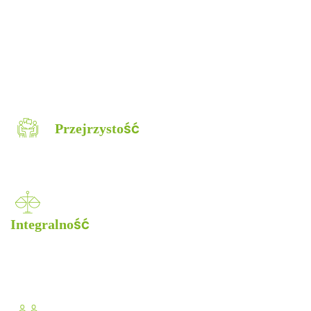
i wygrywać razem z naszymi globalnymi partnerami.
Poprawa zdrowia i samopoczucia społeczeństwa
poprzez umożliwienie innowacyjnego wykorzystania
sztucznej trawy w sporcie, rekreacji i zabawie.
Przejrzystość
Wierzymy w otwartość w naszej
komunikacji i w naszych procesach pracy.
Integralność
Wierzymy w profesjonalne działanie i budowanie relacji
opartych
na zaufaniu, sprawiedliwości i równości.