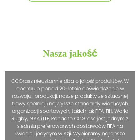
Nasza jakość
CCGrass nieustannie dba o jakość produktów. W
oparciu o ponad 20-letnie doświadczenie w
rozwoju i produkcji, nasze produkty ze sztucznej
trawy spełniają najwyższe standardy wiodących
organizacji sportowych, takich jak FIFA, FIH, World
Rugby, GAA i ITF. Ponadto CCGrass jest jednym z
siedmiu preferowanych dostawców FIFA na
świecie i jedynym w Azji. Wybieramy najlepsze