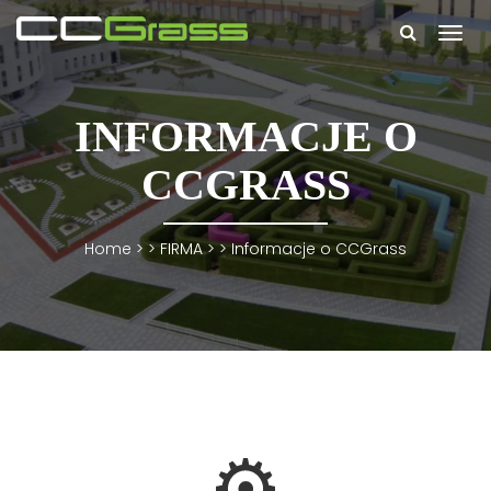
Togg
navi
INFORMACJE O
CCGRASS
Home
> >
FIRMA
> >
Informacje o CCGrass