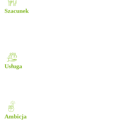
Szacunek
W naszej rodzinie CCGrass wzmacniamy pozycję
naszych współpracowników i
traktujemy siebie nawzajem, naszych klientów i
kontakty z szacunkiem.
Usługa
Nasza dyscyplina zapewnia jakość we wszystkim, co
robimy;
obejmując opiekę, wydajność i niezawodność.
Ambicja
Nieustannie dążymy do nowych możliwości i
odzwierciedlamy dążenie naszych klientów do