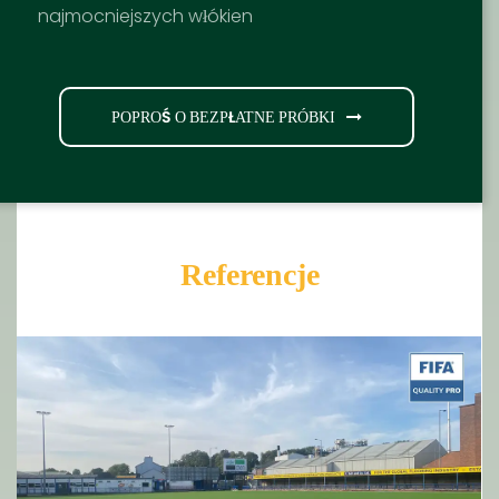
najmocniejszych włókien
POPROŚ O BEZPŁATNE PRÓBKI
Referencje