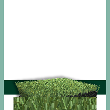
W wysokiej jakości naturalnej murawie występują
różne rodzaje traw o różnych strukturach,
grubościach i odcieniach zieleni; każda z nich
jest wyjątkowa na swój sposób. Seria Union
naśladuje naturę, harmonijnie łącząc dwie lub trzy
przędze sztucznej trawy o różnych kształtach i
kolorach. Każda przędza odgrywa swoją rolę -
trwałość, miękkość i sprężystość; tworząc
prawdziwie najnowocześniejszą murawę
sportową.