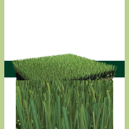
warstwa nośna, która wraz z piaskiem pomaga
prostym włóknom stać pionowo, tworząc
bardziej stabilną powierzchnię, zapewniając w
ten sposób wyjątkową murawę o wysokiej
wydajności sportowej.