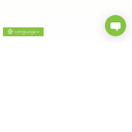
Language
Poznaj nasze marki
Sport
Piłka nożna
Hokej
Rugby
Tenis
Padel
Trawa wielofunkcyjna