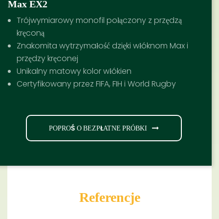
Max EX2
Trójwymiarowy monofil połączony z przędzą
kręconą
Znakomita wytrzymałość dzięki włóknom Max i
przędzy kręconej
Unikalny matowy kolor włókien
Certyfikowany przez FIFA, FIH i World Rugby
POPROŚ O BEZPŁATNE PRÓBKI
Referencje