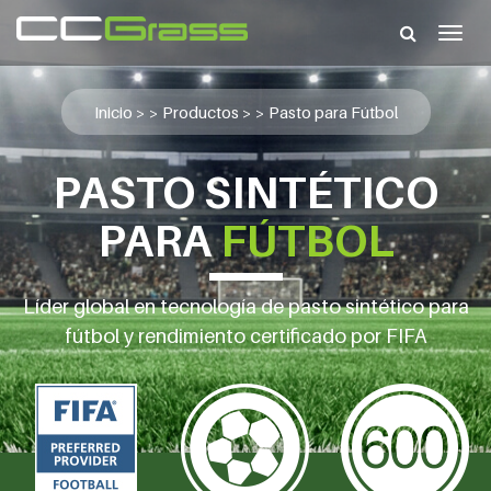
Togg
navig
Inicio
> >
Productos
> >
Pasto para Fútbol
PASTO SINTÉTICO
PARA
FÚTBOL
Líder global en tecnología de pasto sintético para
fútbol y rendimiento certificado por FIFA