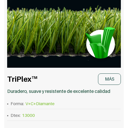
TriPlex
TM
MÁS
Duradero, suave y resistente de excelente calidad
Forma:
V+C+Diamante
Dtex:
13000