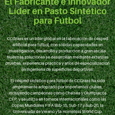
El Fabricante e Innovador
Líder en Pasto Sintético
para Fútbol
CCGrass es un líder global en la fabricación de césped
artificial para fútbol, con sólidas capacidades en
investigación, desarrollo y producción a gran escala.
Nuestras soluciones se desarrollan mediante extensas
pruebas, experiencia práctica y años de especialización
en ingeniería de superficies deportivas.
El césped sintético para fútbol de CCGrass ha sido
ampliamente adoptado por importantes clubes,
incluyendo campeones como Chelsea y Olympiacos
CFP, y se utiliza en torneos internacionales como las
Copas Mundiales FIFA Sub-15, Sub-17 y Sub-20, la
Universiada de Verano y la Homeless World Cup.