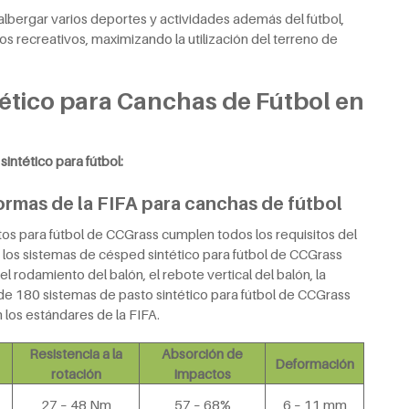
lbergar varios deportes y actividades además del fútbol,
 recreativos, maximizando la utilización del terreno de
ético para Canchas de Fútbol en
intético para fútbol:
ormas de la FIFA para canchas de fútbol
ctos para fútbol de CCGrass cumplen todos los requisitos del
e los sistemas de césped sintético para fútbol de CCGrass
l rodamiento del balón, el rebote vertical del balón, la
s de 180 sistemas de pasto sintético para fútbol de CCGrass
los estándares de la FIFA.
Resistencia a la
Absorción de
Deformación
rotación
impactos
27 – 48 Nm
57 – 68%
6 – 11 mm