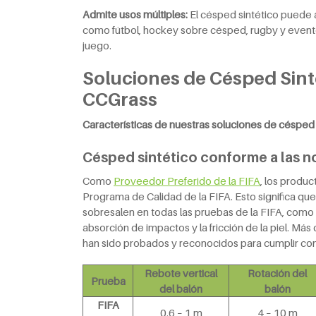
Admite usos múltiples:
El césped sintético puede a
como fútbol, hockey sobre césped, rugby y eventos
juego.
Soluciones de Césped Sint
CCGrass
Características de nuestras soluciones de césped s
Césped sintético conforme a las n
Como
Proveedor Preferido de la FIFA
, los produ
Programa de Calidad de la FIFA. Esto significa qu
sobresalen en todas las pruebas de la FIFA, como e
absorción de impactos y la fricción de la piel. Má
han sido probados y reconocidos para cumplir con 
Rebote vertical
Rotación del
Prueba
del balón
balón
FIFA
0.6 – 1 m
4 – 10 m