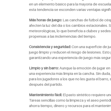
en un elemento básico para la mayoría de escuelas
esta tendencia se esconden varias ventajas signifi
Más horas de juego:
Las canchas de fútbol de césp
afecten la luz del día o los cambios estacionales.
meteorológicas, lo que beneficia a clubes y sed
propensas a las inclemencias del tiempo.
Consistencia y seguridad:
Con una superficie de ju
juego limpio y reducen el riesgo de lesiones. Esto
garantizando una experiencia de juego más segur
Limpio y sin barro:
Aunque la emoción de jugar en e
una experiencia más limpia en la cancha. Sin duda, 
para los jugadores a los que no les gusta el barro,
después del partido.
Mantenimiento fácil:
El pasto sintético requiere u
Tareas sencillas como la limpieza y el aseo perió
ahorra tiempo, dinero y recursos para el mantenim