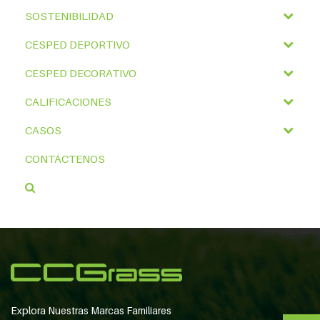
SOSTENIBILIDAD
CÉSPED DEPORTIVO
CÉSPED DECORATIVO
CALIFICACIONES
CASOS
CONTÁCTENOS
Explora Nuestras Marcas Familiares