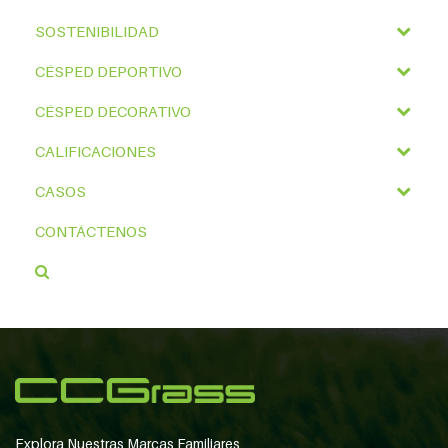
SOSTENIBILIDAD
CÉSPED DEPORTIVO
CÉSPED DECORATIVO
CALIFICACIONES
CASOS
CONTÁCTENOS
Explora Nuestras Marcas Familiares