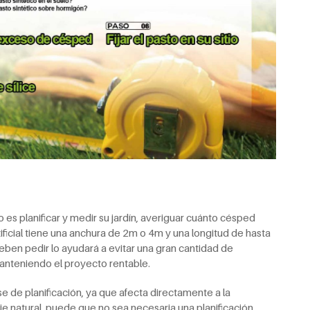
o es planificar y medir su jardín, averiguar cuánto césped
rtificial tiene una anchura de 2m o 4m y una longitud de hasta
eben pedir lo ayudará a evitar una gran cantidad de
anteniendo el proyecto rentable.
se de planificación, ya que afecta directamente a la
je natural, puede que no sea necesaria una planificación