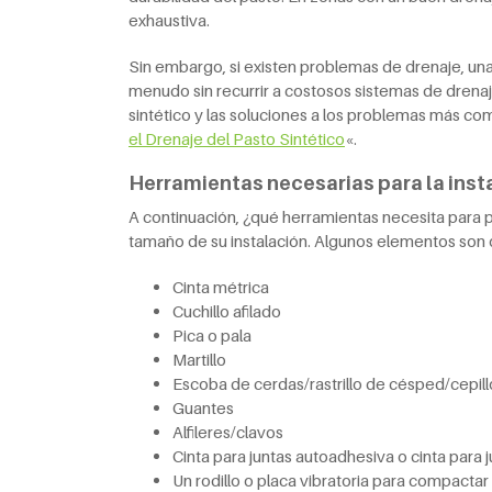
exhaustiva.
Sin embargo, si existen problemas de drenaje, un
menudo sin recurrir a costosos sistemas de drenaj
sintético y las soluciones a los problemas más com
el
D
renaje del
Pasto Sintético
«.
Herramientas necesarias para la inst
A continuación, ¿qué herramientas necesita para p
tamaño de su instalación. Algunos elementos son 
Cinta métrica
Cuchillo afilado
Pica o pala
Martillo
Escoba de cerdas/rastrillo de césped/cepil
Guantes
Alfileres/clavos
Cinta para juntas autoadhesiva o cinta para 
Un rodillo o placa vibratoria para compactar