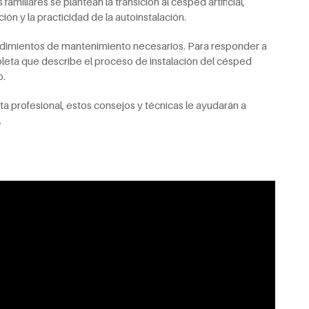
miliares se plantean la transición al césped artificial,
ción y la practicidad de la autoinstalación.
cedimientos de mantenimiento necesarios. Para responder a
eta que describe el proceso de instalación del césped
o.
ista profesional, estos consejos y técnicas le ayudarán a
.