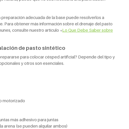
a preparación adecuada de la base puede resolverlos a
e. Para obtener más información sobre el drenaje del pasto
unes, consulte nuestro artículo «
Lo
Q
ue
D
ebe
S
aber sobre
alación de pasto sintético
repararse para colocar césped artificial? Depende del tipo y
opcionales y otros son esenciales.
lo motorizado
juntas más adhesivo para juntas
 la arena (se pueden alquilar ambos)