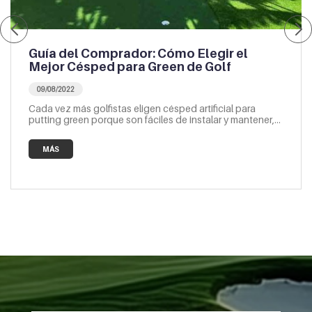
Guía del Comprador: Cómo Elegir el
Mejor Césped para Green de Golf
09/08/2022
Cada vez más golfistas eligen césped artificial para
putting green porque son fáciles de instalar y mantener,
tienen un buen rendimiento y un aspecto atractivo.
Existen numerosas opciones de césped artificial para
MÁS
putting green en el mercado, entonces ¿cómo encontrar
el tipo de calidad que desea?