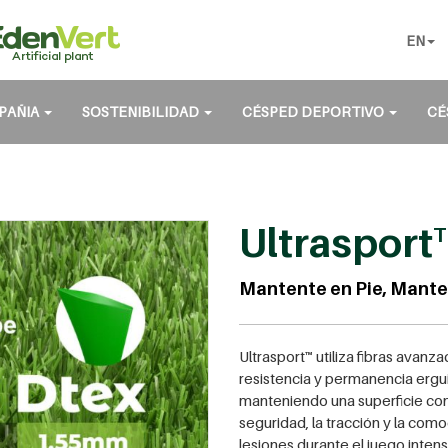
EN
PAÑIA
SOSTENIBILIDAD
CÉSPED DEPORTIVO
CÉ
Ultrasport
Mantente en Pie, Mante
Ultrasport™ utiliza fibras ava
resistencia y permanencia ergu
manteniendo una superficie con
seguridad, la tracción y la como
lesiones durante el juego intens