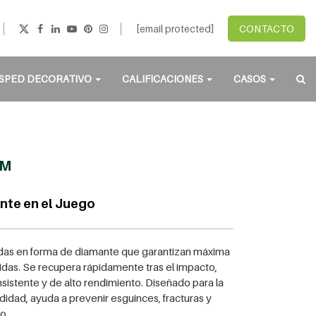
[email protected]
CONTACTO
SPED DECORATIVO
CALIFICACIONES
CASOS
TM
nte en el Juego
nzadas en forma de diamante que garantizan máxima
idas. Se recupera rápidamente tras el impacto,
sistente y de alto rendimiento. Diseñado para la
didad, ayuda a prevenir esguinces, fracturas y
o.