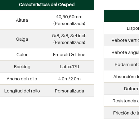
Características del Césped
40,50,60mm
Altura
(Personalizada)
Lispo
5/8, 3/8, 3/4 inch
Galga
Rebote vertic
(Personalizada)
Rebote angul
Color
Emerald & Lime
Rodamiento
Backing
Latex/PU
Absorción d
Ancho del rollo
4.0m/2.0m
Deform
Longitud del rollo
Personalizada
Resistencia a
Fricción de l