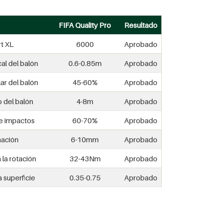
FIFA Quality Pro
Resultado
rt XL
6000
Aprobado
al del balón
0.6-0.85m
Aprobado
ar del balón
45-60%
Aprobado
 del balón
4-8m
Aprobado
e impactos
60-70%
Aprobado
ación
6-10mm
Aprobado
 la rotación
32-43Nm
Aprobado
a superficie
0.35-0.75
Aprobado