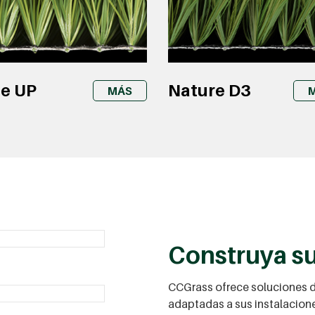
de UP
Nature D3
MÁS
Construya s
CCGrass ofrece soluciones d
adaptadas a sus instalacione