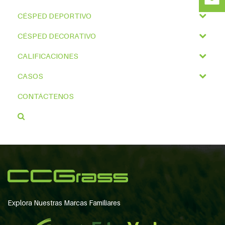
CÉSPED DEPORTIVO
CÉSPED DECORATIVO
CALIFICACIONES
CASOS
CONTÁCTENOS
Explora Nuestras Marcas Familiares