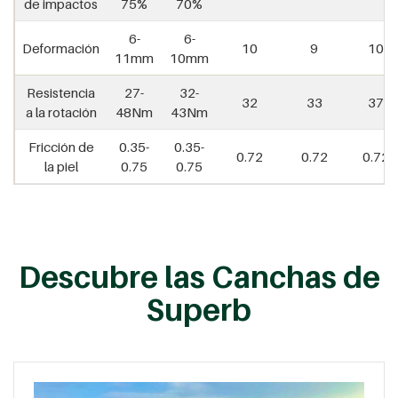
de impactos
75%
70%
6-
6-
Deformación
10
9
10
11mm
10mm
Resistencia
27-
32-
32
33
37
a la rotación
48Nm
43Nm
Fricción de
0.35-
0.35-
0.72
0.72
0.72
la piel
0.75
0.75
Descubre las Canchas de
Superb