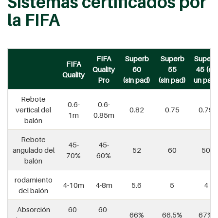
Sistemas certificados por
la FIFA
FIFA
Superb
Superb
Superb
FIFA
Quality
60
55
45 (en
Quality
Pro
(sin pad)
(sin pad)
un pad)
Rebote
0.6-
0.6-
vertical del
0.82
0.75
0.79
1m
0.85m
balón
Rebote
45-
45-
angulado del
52
60
50
70%
60%
balón
rodamiento
4-10m
4-8m
5.6
5
4
del balón
Absorción
60-
60-
66%
66.5%
67%