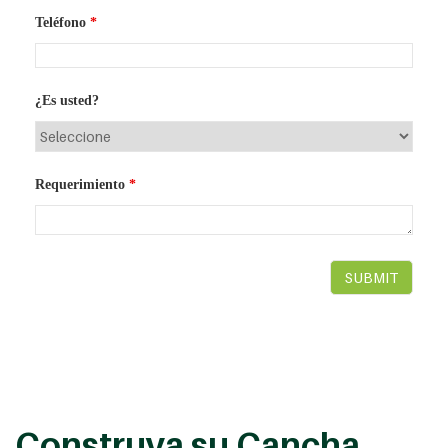
Teléfono
*
¿Es usted?
Requerimiento
*
Construya su Cancha