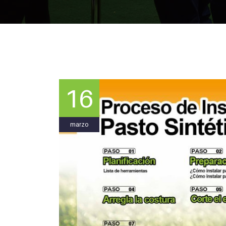
16
marzo