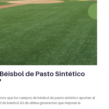
Béisbol de Pasto Sintético
?
ficios que los campos de béisbol de pasto sintético aportan al
 de béisbol 3G de última generación que mejoran la