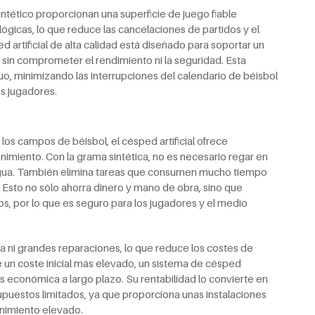
intético proporcionan una superficie de juego fiable
icas, lo que reduce las cancelaciones de partidos y el
 artificial de alta calidad está diseñado para soportar un
 sin comprometer el rendimiento ni la seguridad. Esta
uo, minimizando las interrupciones del calendario de béisbol
os jugadores.
s campos de béisbol, el césped artificial ofrece
miento. Con la grama sintética, no es necesario regar en
agua. También elimina tareas que consumen mucho tiempo
as. Esto no sólo ahorra dinero y mano de obra, sino que
s, por lo que es seguro para los jugadores y el medio
a ni grandes reparaciones, lo que reduce los costes de
de un coste inicial más elevado, un sistema de césped
ás económica a largo plazo. Su rentabilidad lo convierte en
puestos limitados, ya que proporciona unas instalaciones
enimiento elevado.