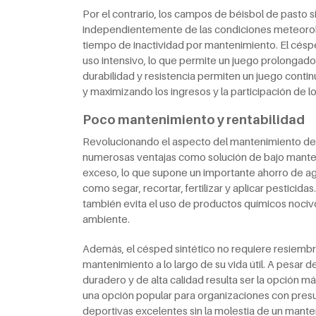
Por el contrario, los campos de béisbol de pasto s
independientemente de las condiciones meteorológ
tiempo de inactividad por mantenimiento. El césped
uso intensivo, lo que permite un juego prolongado
durabilidad y resistencia permiten un juego contin
y maximizando los ingresos y la participación de l
Poco mantenimiento y rentabilidad
Revolucionando el aspecto del mantenimiento de lo
numerosas ventajas como solución de bajo manteni
exceso, lo que supone un importante ahorro de 
como segar, recortar, fertilizar y aplicar pesticid
también evita el uso de productos químicos nocivo
ambiente.
Además, el césped sintético no requiere resiembr
mantenimiento a lo largo de su vida útil. A pesar 
duradero y de alta calidad resulta ser la opción m
una opción popular para organizaciones con presu
deportivas excelentes sin la molestia de un mant