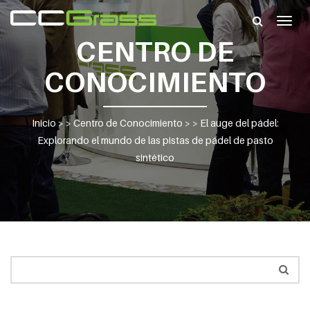
Togg
navig
CENTRO DE
CONOCIMIENTO
Inicio
> >
Centro de Conocimiento
> >
El auge del pádel:
Explorando el mundo de las pistas de pádel de pasto
sintético