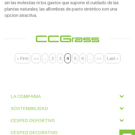
sin las molestias ni los gastos que supone el cuidado de las
plantas naturales, las alfombras de pasto sintético son una
opción atractiva.
« First
<<
...
2
3
4
5
6
...
>>
Last »
LA COMPAÑIA
SOSTENIBILIDAD
CÉSPED DEPORTIVO
CÉSPED DECORATIVO