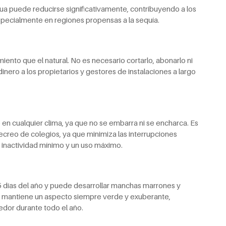
gua puede reducirse significativamente, contribuyendo a los
pecialmente en regiones propensas a la sequía.
ento que el natural. No es necesario cortarlo, abonarlo ni
inero a los propietarios y gestores de instalaciones a largo
e en cualquier clima, ya que no se embarra ni se encharca. Es
creo de colegios, ya que minimiza las interrupciones
 inactividad mínimo y un uso máximo.
 días del año y puede desarrollar manchas marrones y
ial mantiene un aspecto siempre verde y exuberante,
edor durante todo el año.