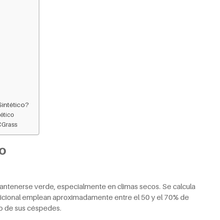
Sintético?
tético
CGrass
co
mantenerse verde, especialmente en climas secos. Se calcula
dicional emplean aproximadamente entre el 50 y el 70% de
o de sus céspedes.