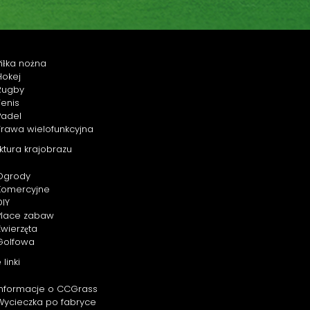
Piłka nożna
Hokej
Rugby
Tenis
Padel
Trawa wielofunkcyjna
ktura krajobrazu
Ogrody
Komercyjne
DIY
Place zabaw
Zwierzęta
Golfowa
 linki
Informacje o CCGrass
Wycieczka po fabryce