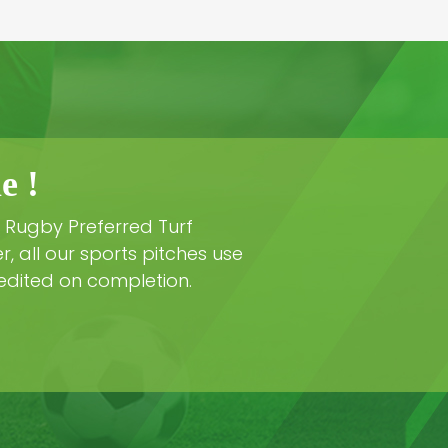
e !
d Rugby Preferred Turf
, all our sports pitches use
dited on completion.