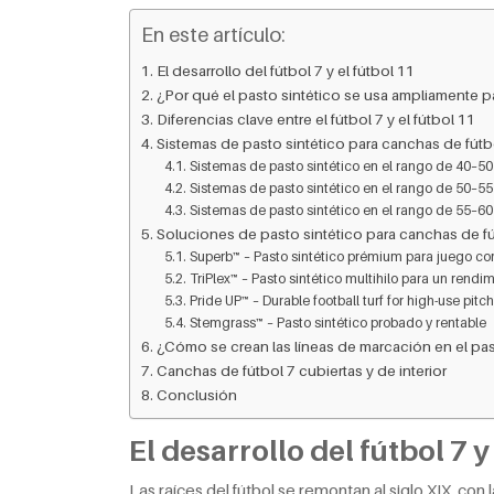
En este artículo:
El desarrollo del fútbol 7 y el fútbol 11
¿Por qué el pasto sintético se usa ampliamente p
Diferencias clave entre el fútbol 7 y el fútbol 11
Sistemas de pasto sintético para canchas de fútbo
Sistemas de pasto sintético en el rango de 40–
Sistemas de pasto sintético en el rango de 50–
Sistemas de pasto sintético en el rango de 55–
Soluciones de pasto sintético para canchas de fú
Superb™ – Pasto sintético prémium para juego co
TriPlex™ – Pasto sintético multihilo para un rendi
Pride UP™ – Durable football turf for high-use pitc
Stemgrass™ – Pasto sintético probado y rentable
¿Cómo se crean las líneas de marcación en el past
Canchas de fútbol 7 cubiertas y de interior
Conclusión
El desarrollo del fútbol 7 y
Las raíces del fútbol se remontan al siglo XIX, con