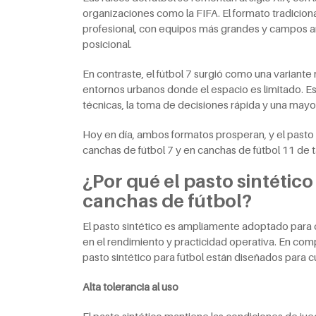
organizaciones como la FIFA. El formato tradicion
profesional, con equipos más grandes y campos ampl
posicional.
En contraste, el fútbol 7 surgió como una variante 
entornos urbanos donde el espacio es limitado. E
técnicas, la toma de decisiones rápida y una mayor
Hoy en día, ambos formatos prosperan, y el pasto 
canchas de fútbol 7 y en canchas de fútbol 11 de
¿Por qué el pasto sintétic
canchas de fútbol?
El pasto sintético es ampliamente adoptado para 
en el rendimiento y practicidad operativa. En co
pasto sintético para fútbol están diseñados para c
Alta tolerancia al uso
El pasto sintético mantiene las condiciones de ju