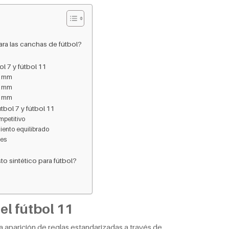
ara las canchas de fútbol?
l 7 y fútbol 11
50 mm
55 mm
60 mm
tbol 7 y fútbol 11
mpetitivo
miento equilibrado
hes
o sintético para fútbol?
 el fútbol 11
 la aparición de reglas estandarizadas a través de