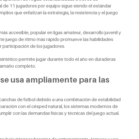
al de 11 jugadores por equipo sigue siendo el estándar
ios que enfatizan la estrategia, la resistencia y el juego
más accesible, popular en ligas amateur, desarrollo juvenil y
ste juego de ritmo más rápido promueve las habilidades
 participación de los jugadores.
sintético permite jugar durante todo el año en duraderas
 tamaño completo.
o se usa ampliamente para las
canchas de fútbol debido a una combinación de estabilidad
mparación con el césped natural, los sistemas modernos de
umplir con las demandas físicas y técnicas del juego actual.
ego bajo intensos horarios de entrenamiento, torneos y uso