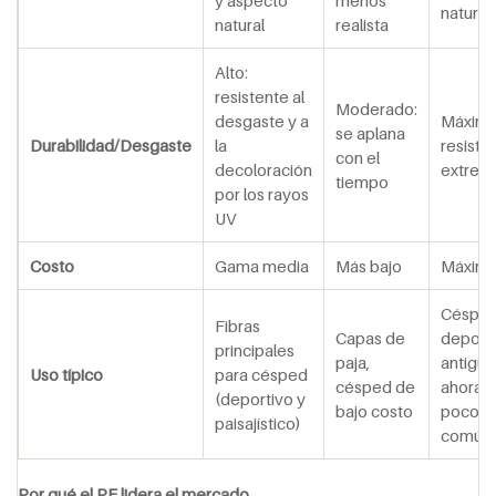
natural
natural
realista
Alto:
resistente al
Moderado:
desgaste y a
Máxima
se aplana
Durabilidad/Desgaste
la
resiste
con el
decoloración
extrem
tiempo
por los rayos
UV
Cost
o
Gama media
Más bajo
Máxim
Céspe
Fibras
Capas de
deport
principales
paja,
antiguo
Uso típico
para césped
césped de
ahora
(deportivo y
bajo costo
poco
paisajístico)
común
Por qué el PE lidera el mercado