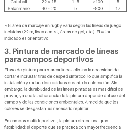
Gateball
22 × 15
1–5
<400
5
Balonmano
40 × 20
5
~800
17
* El área de marcaje en rugby varía según las líneas de juego
incluidas (22 m, línea central, áreas de gol, etc.). El valor
indicado es orientativo.
3. Pintura de marcado de líneas
para campos deportivos
El uso de pintura para marcar líneas elimina la necesidad de
cortar e incrustar tiras de césped sintético, lo que simplifica la
instalación y reduce los residuos durante la colocación. Sin
embargo, la durabilidad de las líneas pintadas es más difícil de
prever, ya que la adherencia de la pintura depende del uso del
campo y de las condiciones ambientales. A medida que los
colores se desgastan, es necesario repintar.
En campos multideportivos, la pintura ofrece una gran
flexibilidad: el deporte que se practica con mayor frecuencia