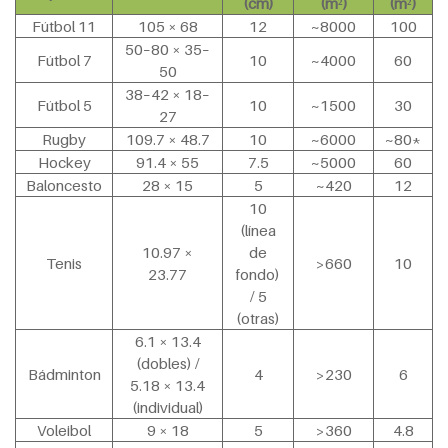
(cm)
(m²)
(m²)
Fútbol 11
105 × 68
12
~8000
100
50–80 × 35–
Fútbol 7
10
~4000
60
50
38–42 × 18–
Fútbol 5
10
~1500
30
27
Rugby
109.7 × 48.7
10
~6000
~80*
Hockey
91.4 × 55
7.5
~5000
60
Baloncesto
28 × 15
5
~420
12
10
(línea
10.97 ×
de
Tenis
>660
10
23.77
fondo)
/ 5
(otras)
6.1 × 13.4
(dobles) /
Bádminton
4
>230
6
5.18 × 13.4
(individual)
Voleibol
9 × 18
5
>360
4.8