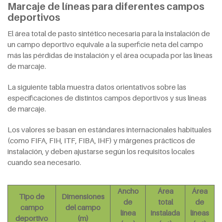
Marcaje de líneas para diferentes campos
deportivos
El área total de pasto sintético necesaria para la instalación de
un campo deportivo equivale a la superficie neta del campo
más las pérdidas de instalación y el área ocupada por las líneas
de marcaje.
La siguiente tabla muestra datos orientativos sobre las
especificaciones de distintos campos deportivos y sus líneas
de marcaje.
Los valores se basan en estándares internacionales habituales
(como FIFA, FIH, ITF, FIBA, IHF) y márgenes prácticos de
instalación, y deben ajustarse según los requisitos locales
cuando sea necesario.
Ancho
Área
Área
Tipo de
Dimensiones
de
total
de
campo
del campo
línea
instalada
líneas
deportivo
(m)