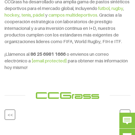
CCGrass ha desarrollado una amplia gama de pastos sintéticos
deportivos para el mercado global, incluyendo
fútbol
,
rugby
,
hockey
,
tenis
,
pádel
y
campos multideportivos
. Gracias a la
cooperación estratégica con laboratorios de prestigio
internacional y a una inversión continua en I+D, nuestros
productos cumplen con los estándares más exigentes de
organizaciones líderes como FIFA, World Rugby, FIH e ITF.
¡Llámenos al
86 25 6981 1666
o envíenos un correo
electrónico a
[email protected]
para obtener más información
hoy mismo!
<<
>>