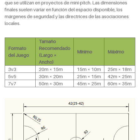
que se utilizan en proyectos de mini-pitch. Las dimensiones
finales suelen variar en función del espacio disponible, los
márgenes de seguridad y las directrices de las asociaciones
locales.
Tamaño
Formato
Recomendado
Mínimo
Máximo
del Juego
(Largo ×
Ancho)
3v3
20m × 15m
15m × 10m
25m × 18m
5v5
30m × 20m
25m × 15m
42m × 25m
7v7
50m × 30m
45m × 25m
60m × 35m