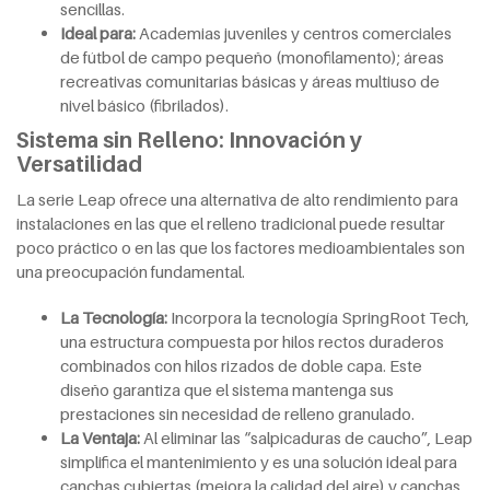
sencillas.
Ideal
p
ara:
Academias juveniles y centros comerciales
de fútbol de campo pequeño (monofilamento); áreas
recreativas comunitarias básicas y áreas multiuso de
nivel básico (fibrilados).
Sistema sin Relleno: Innovación y
Versatilidad
La serie Leap ofrece una alternativa de alto rendimiento para
instalaciones en las que el relleno tradicional puede resultar
poco práctico o en las que los factores medioambientales son
una preocupación fundamental.
La
T
ecnología:
Incorpora la tecnología SpringRoot Tech,
una estructura compuesta por hilos rectos duraderos
combinados con hilos rizados de doble capa. Este
diseño garantiza que el sistema mantenga sus
prestaciones sin necesidad de relleno granulado.
La
V
entaja:
Al eliminar las “salpicaduras de caucho”, Leap
simplifica el mantenimiento y es una solución ideal para
canchas cubiertas (mejora la calidad del aire) y canchas