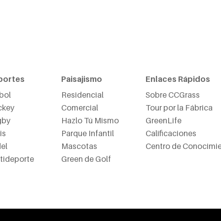
portes
Paisajismo
Enlaces Rápidos
bol
Residencial
Sobre CCGrass
ckey
Comercial
Tour por la Fábrica
gby
Hazlo Tú Mismo
GreenLife
is
Parque Infantil
Calificaciones
el
Mascotas
Centro de Conocimi
tideporte
Green de Golf