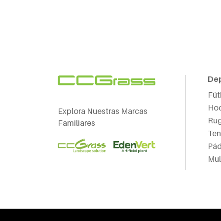
De
Fút
Ho
Explora Nuestras Marcas
Ru
Familiares
Ten
Pád
Mul