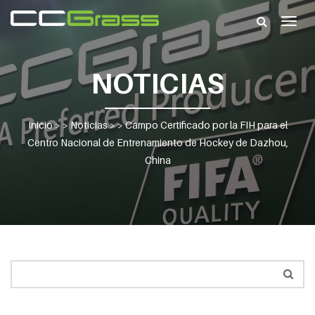
Togg
navig
NOTICIAS
Inicio
> >
Noticias
> >
Campo Certificado por la FIH para el
Centro Nacional de Entrenamiento de Hockey de Dazhou,
China