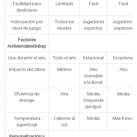
Facilidad para
Limitada
Fácil
Fácil
deslizarse
Adecuación por
Todos los
Jugadores
Jugadores
nivel de juego
niveles
expertos
expertos
Factores
Ambientales
&nbsp
Uso durante el año
Todo el año
Estacional
Estacional
Impacto del clima
Mínimo
Alto
Alto
(Sensible
a la lluvia)
Eficiencia de
Alta
Media
Media
drenaje
(Depende
del tipo)
Temperatura
Caliente al
Media
Más fresca
superficial
sol
Personalización y