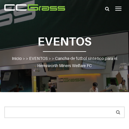
Togg
navig
EVENTOS
Inicio
> >
EVENTOS
> >
Cancha de fútbol sintético para el
Hemsworth Miners Welfare FC