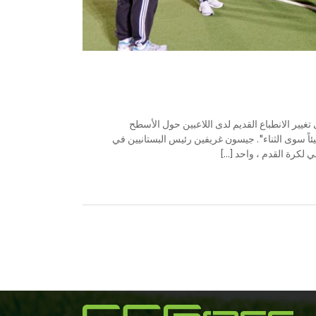
ي أدى لأول مرة إلى تغيير الانطباع القديم لدى اللاعبين حول الأسطح
اً سوى الثناء". جيسون غريفين رئيس البستانيين في