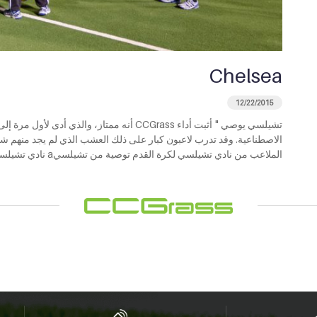
Chelsea
12/22/2015
تشيلسي يوصي " أثبت أداء CCGrass أنه ممتاز، والذ
الاصطناعية. وقد تدرب لاعبون كبار على ذلك العشب الذي لم يجد منهم شيئ
الملاعب من نادي تشيلسي لكرة القدم توصية من تشيلسيa نادي تشيلسي لكرة القدم ، واحد [...]