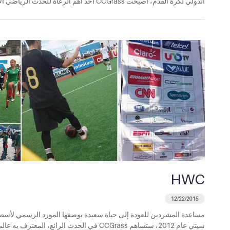
الدولي لكرة القدم، أصبحت CCGrass أحد أهم الرعاة للحدث الرياضي الاحترافي- بطولة Adidas Extreme Power 5’s في [...]
HWC
12/22/2015
مساعدة المشردين للعودة إلى حياة سعيدة بوصفها المورد الرسمي لأسط
سيتي عام 2012، ستساهم CCGrass في الحدث الر