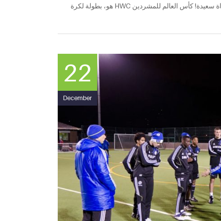
القدم لتنشيط المشردين لتغيير حياتهم. مساعدة المشردين للعودة إلى حياة سعيدة! كأس العالم للمشردين HWC هو، بطولة لكرة
22
December