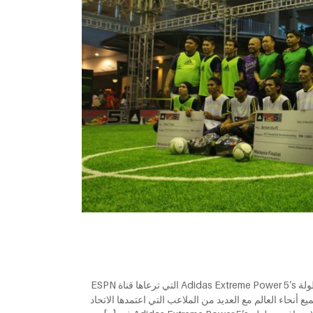
Adidas Extreme Power 5's رعاية بطولة تمتع بالعشب الصناعي في بطولة Adidas Extreme Power 5’s التي ترعاها قناة ESPN
جميع أنحاء العالم مع العديد من الملاعب التي اعتمدها الاتحاد