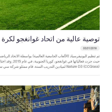
توصية عالية من اتحاد غوانغجو لكرة 
03/31/2016
تم تنظيم اليونيفرسياد (الألعاب الجامعية العالمية) بواسطة الاتحاد الرياض
حيث جرت فعالياته
(CCGrass) Nature D3 لميادين التدريب الستة. قام ممثلو شركة سي سي جراس مؤخراً، بزيارة إلى اتحاد غوانغجو لكرة [...]