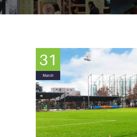
31
March