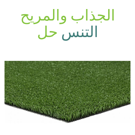
الجذاب والمريح
التنس
حل