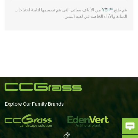
يتم صُنع
YEII
من الألياف ييفاتي التي يتم تصميمها لتلبية احتياجات
TM
المتانة والأداء الخاصة في لعبة التنس.
Explore Our Family Brands