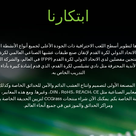
ابتكارنا
أبداً بذل جهودها لتطوير أسطح اللعب الاحترافية ذات الجودة الأعلى لجميع أنواع الأ
2013 واحدة من بين أفضل تسعة منتجين مفضلين لدى الاتحاد 
التدريب الخاص به.
كات المصنعة الأولى لتصميم وانتاج العشب الدائم والآمن للحدائق الخاصة وكذلك
وتتطابق منتجات CCGrass مع أدق المعايير الصناعية مثل H، CE
ومراكز الحدائق والموزعين في جميع أنحاء العالم.