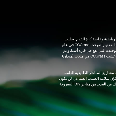
نشطة الرياضية وخاصة كرة القدم. وظلت
CCGrass تعمل منذ عام 2008، مع الاتحاد الدولي لكرة القدم لإتقان صنع طبقات عشبها الصناعي العالمي لكرة القدم. وأصبحت CCGrass في عام
الدولي لكرة القدم (FPP) في العالم، والشركة الوحيدة التي تقع في قارة آسيا. و تم
الاعتراف بجودة CCGrass من قبل الأندية المحترفة مثل نادي تشيلسي لكرة القدم، الذي قدم إشادة كبيرة بأداء عشب CCGrass في ملعب (ميدان)
 مشاريع المناظر الطبيعية العامة.
DIN ، RoHS، REAC، وغيرها. ومع هذه المعايير، فإن سلامة العشب الصناعي لن تكون
مصدر قلق لعائلاتكم والحيوانات الأليفة الخاصة بكم. يمكنك الآن شراء منتجات CCGrass لتزيين الحديقة الخاصة بك من العديد من متاجر DIY المعروفة