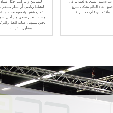
يتم تسليم المنتجات لعملائنا في
للميادين والتركيب. فكل ميدان
ميع أنحاء العالم بشكل سريع
لنشاط رياضي أو منظر طبيعي ت
واقتصادي على حد سواء.
تصنيع عشبه بتصميم مخصص ف
مصنعنا. نحن نسعى من أجل تصم
دقيق لتسهيل عملية النقل والترك
وتقليل النفايات.