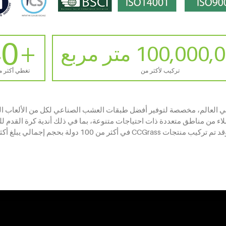
+140
تركيب لأكثر من
تغطي أكثر من 140 
 قدمت منتجات CCGrass خدماتها للعملاء من مناطق متعددة ذات احتياجات متنوعة، بما في ذلك أند
 دولة بحجم إجمالي يبلغ أكثر من 200,000,000 متر مربع.