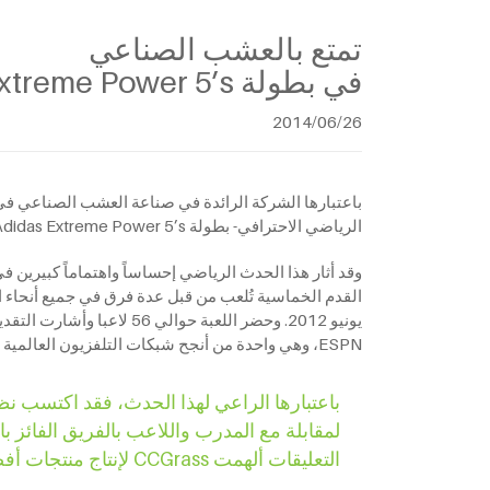
تمتع بالعشب الصناعي
في بطولة Adidas Extreme Power 5’s التي ترعاها قناة ESPN
2014/06/26
الرياضي الاحترافي- بطولة Adidas Extreme Power 5’s في عام 2012.
ESPN، وهي واحدة من أنجح شبكات التلفزيون العالمية التي تركز على البرامج ذات الصلة بالرياضة هذا الحدث، وستُقدم أيضاً تقريراً خاصا عن هذا الحدث في منتصف يوليو.
لمقابلة مع المدرب واللاعب بالفريق الفائز ب
التعليقات ألهمت CCGrass لإنتاج منتجات أفضل في المستقبل.