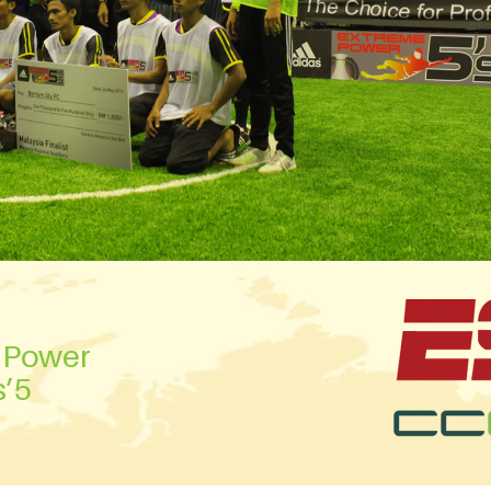
 Power
5’s رعاية بطولة