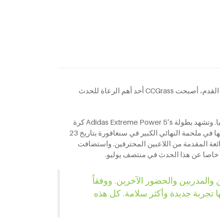
باعتبارها الشركة الرائدة في صناعة العشب الصناعي في جميع أنحاء العالم مع العديد من الملاعب التي اعتمدها الاتحاد الدولي لكرة القدم، أصبحت CCGrass أحد أهم الرعاة للحدث
وقد أثار هذا الحدث الرياضي إحساساً واهتماماً كبيرين في أوساط مشجعي كرة القدم في جميع أنحاء العالم، ولا سيما في منطقة آسيا. وتشهد بطولة Adidas Extreme Power 5’s كرة
القدم الخماسية تُلعب من قبل عدة فرق في جميع أنحاء المنطقة في سنغافورة، ماليزيا (كوالالمبور) وإندونيسيا (جاكرتا)، وبلغت ذروتها في ملحمة النهائي الكبير في سنغافورة بتاريخ 23
جاء إلى الموقع للاستمتاع بالمباريات الرائعة المقدمة من اللاعبين المحترفين. واستضافت
اءاً كبيرين من اللاعبين والمدربين والحضور الآخرين. ووفقاً
ها تجربة جديدة وأكثر سلامة. كل هذه