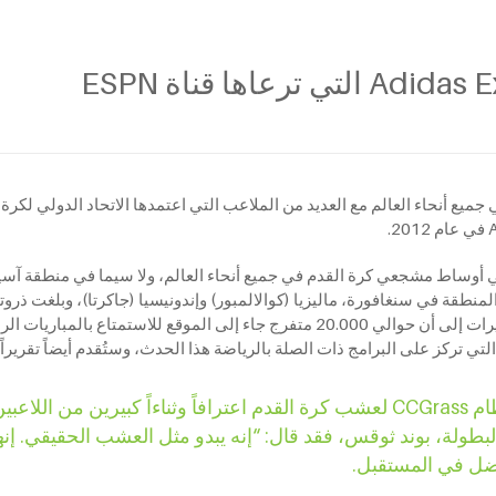
يونيو 2012. وحضر اللعبة حوالي 56 لاعبا وأشارت التقديرات إلى أن حوالي 20.000 متفرج 
باعتبارها الراعي لهذا الحدث، فقد اكتسب نظام CCGrass لعشب كرة القدم اعترافاً وثن
البطولة، بوند ثوقس، فقد قال: “إنه يبدو مثل العشب الحقيقي. إن