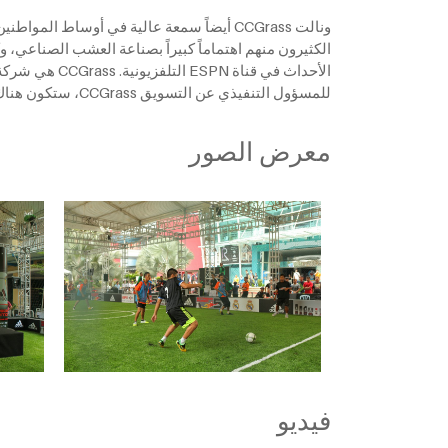
ونالت CCGrass أيضاً سمعة عالية في أوساط ا
للمسؤول التنفيذي عن التسويق CCGrass، ستكون هناك المزيد من هذه الأنشطة في المستقبل.
معرض الصور
فيديو