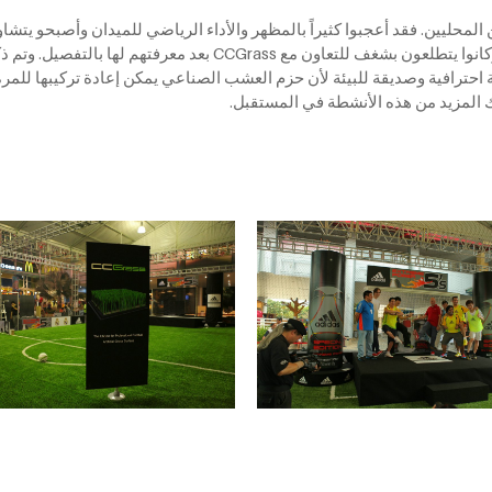
لمواطنين المحليين. فقد أعجبوا كثيراً بالمظهر والأداء الرياضي للميدان وأصبحو 
الكثيرون منهم اهتماماً كبيراً بصناعة العشب الصناعي، وكانوا يتطلعو