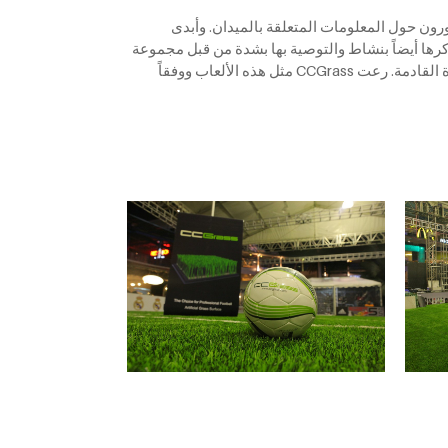
يتشاورون حول المعلومات المتعلقة بالميدان. وأبدى
ن بشغف للتعاون مع CCGrass بعد معرفتهم لها بالتفصيل. وتم ذكرها أيضاً بنشاط والتوصية بها بشدة من قبل مجموعة
الأحداث في قناة ESPN التلفزيونية. CCGrass هي شركة احترافية وصديقة للبيئة لأن حزم العشب الصناعي يمكن إعادة تركيبها للمرة القادمة. رعت CCGrass مثل هذه الألعاب ووفقاً