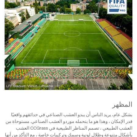
المظهر
بشكل عام، يريد الناس أن يبدو العشب الصناعي في حدائقهم واقعيًا
قدر الإمكان ، وهذا هو ما يتحمله موردو العشب الصناعي. مستوحاة من
العشب الطبيعي ، تصمم المناظر الطبيعية في CCGrass العشب
بأشكال متنوعة وظلال لونية وسمك وتركيبات خاصة ، مع التأكد من أنها