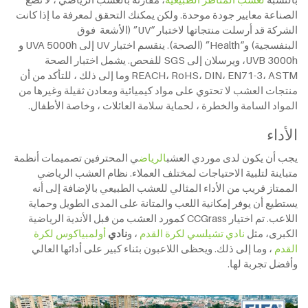
الصناعة معايير جودة موحدة. ولكن يمكنك التحقق لمعرفة ما إذا كانت
الشركة قد أرسلت منتجاتها لاختبار “UV” (الأشعة فوق
البنفسجية) و“Health” (الصحة). ينقسم اختبار UV إلى UVA 5000h و
UVB 3000h، ويرسلان إلى SGS للفحص. يشمل اختبار الصحة
REACH، RoHS، DIN، EN71-3، ASTM وما إلى ذلك ، للتأكد من أن
منتجات العشب لا تحتوي على مواد كيميائية ومعادن ثقيلة وغيرها من
المواد السامة والخطرة ، لحماية سلامة العائلات ، وخاصة الأطفال.
الأداء
يجب أن يكون لدى موردي العشب
الرياض
ي المحترفين تصميمات أنظمة
متباينة لتلبية الاحتياجات لمختلف العملاء. نظام العشب الرياضي
الممتاز قريب من الأداء المثالي للعشب الطبيعي بالإضافة إلى أنه
يستطيع أن يوفر إمكانية اللعب والمتانة على المدى الطويل وحماية
اللاعب. تم اختيار CCGrass كمورد العشب من قبل الأندية الرياضية
الكبرى، مثل
نادي تشيلسي لكرة القدم
، و
نادي
أولمبياكوس لكرة
القدم
، وما إلى ذلك. ويحظى اللاعبون بثناء كبير على أدائها العالي
وأفضل تجربة لها.