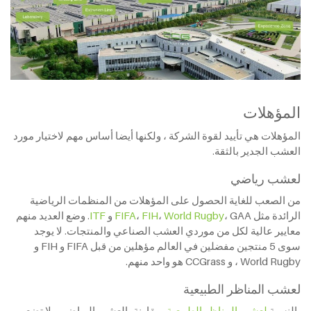
المؤهلات
المؤهلات هي تأييد لقوة الشركة ، ولكنها أيضا أساس مهم لاختيار مورد
العشب الجدير بالثقة.
لعشب رياضي
من الصعب للغاية الحصول على المؤهلات من المنظمات الرياضية
الرائدة مثل
، GAA و
World Rugby
،
FIH
،
FIFA
ITF
. وضع العديد منهم
معايير عالية لكل من موردي العشب الصناعي والمنتجات. لا يوجد
سوى 5 منتجين مفضلين في العالم مؤهلين من قبل FIFA و FIH و
World Rugby ، و CCGrass هو واحد منهم.
لعشب المناظر الطبيعية
بالنسبة
لعشب المناظر الطبيعية
، مقارنة بالعشب الرياضي ، لا تضع