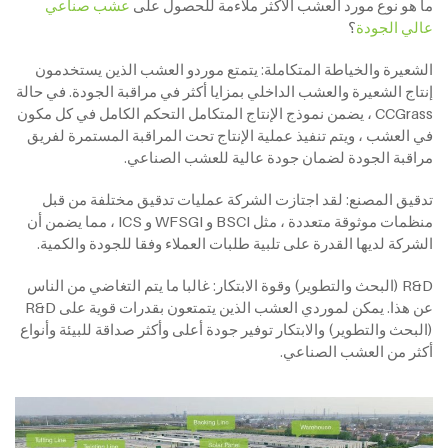
ما هو نوع مورد العشب الأكثر ملاءمة للحصول على
عشب صناعي
عالي الجودة
؟
الشعيرة والخياطة المتكاملة: يتمتع موردو العشب الذين يستخدمون
إنتاج الشعيرة والعشب الداخلي بمزايا أكثر في مراقبة الجودة. في حالة
CCGrass ، يضمن نموذج الإنتاج المتكامل التحكم الكامل في كل مكون
في العشب ، ويتم تنفيذ عملية الإنتاج تحت المراقبة المستمرة لفريق
مراقبة الجودة لضمان جودة عالية للعشب الصناعي.
تدقيق المصنع: لقد اجتازت الشركة عمليات تدقيق مختلفة من قبل
منظمات موثوقة متعددة ، مثل BSCI و WFSGI و ICS ، مما يضمن أن
الشركة لديها القدرة على تلبية طلبات العملاء وفقا للجودة والكمية.
R&D (البحث والتطوير) وقوة الابتكار: غالبا ما يتم التغاضي من الناس
عن هذا. يمكن لموردي العشب الذين يتمتعون بقدرات قوية على R&D
(البحث والتطوير) والابتكار توفير جودة أعلى وأكثر صداقة للبيئة وأنواع
أكثر من العشب الصناعي.