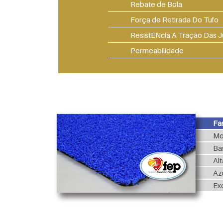
Rebate de Bola
Força de Retirada Do Tufo
ResistÊNcia À Tração Das J
Permeabilidade
Fa
Mo
Ba
Al
Az
Ex