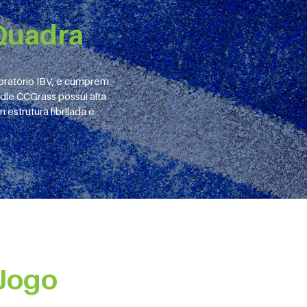
Quadra
oratório IBV, e cumprem
le CCGrass possui alta
estrutura fibrilada e
Jogo