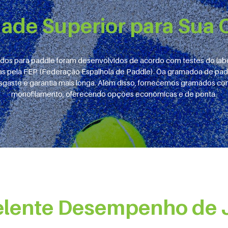
dade Superior para Sua 
os para paddle foram desenvolvidos de acordo com testes do lab
as pela FEP (Federação Espalhola de Paddle). Oa gramadoa de padd
esgaste e garantia mais longa. Além disso, fornecemos gramados com 
monofilamento, oferecendo opções econômicas e de ponta.
elente Desempenho de 