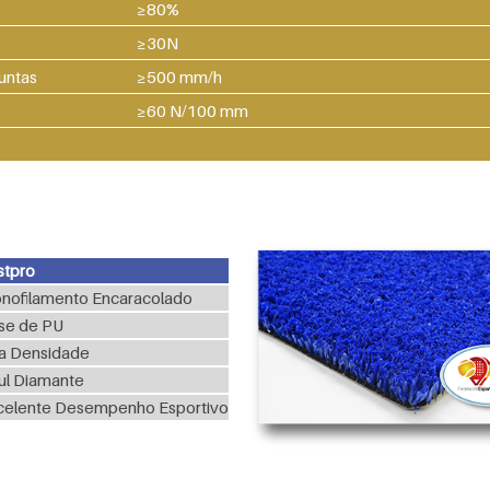
≥80%
≥30N
untas
≥500 mm/h
≥60 N/100 mm
stpro
nofilamento Encaracolado
se de PU
ta Densidade
ul Diamante
celente Desempenho Esportivo