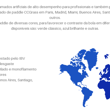
ados artificiais de alto desempenho para profissionais e também 
do de paddle CCGrass em Paris, Madrid, Miami, Buenos Aires, Sant
outros.
le de diversas cores, para favorecer o contraste da bola em dife
disponíveis são: verde clássico, azul brilhante e outras.
testado pelo IBV
 desgaste
ibrilado e monofilamento
ores
enos Aires, Santiago,