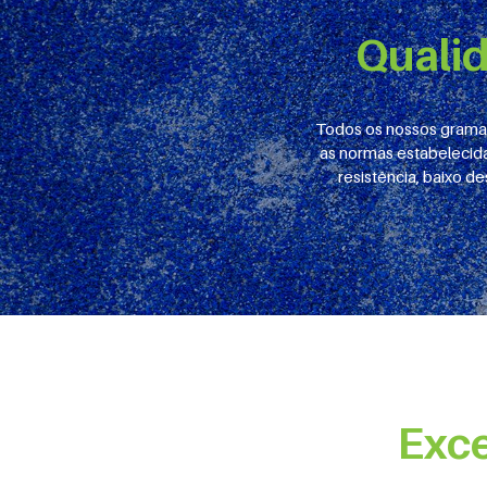
Quali
Todos os nossos gramad
as normas estabelecid
resistência, baixo d
Exc