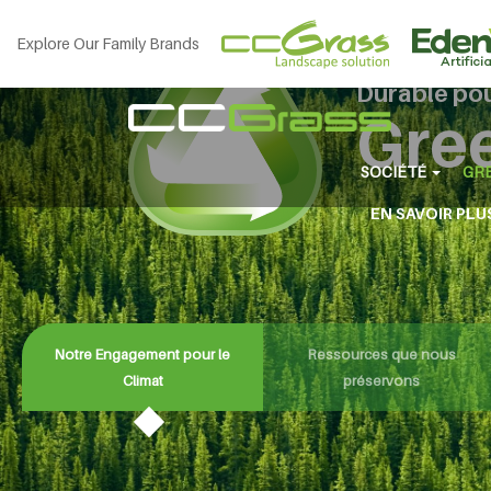
Explore Our Family Brands
Fabrication
Durable po
Gre
SOCIÉTÉ
GRE
EN SAVOIR PLU
Notre Engagement pour le
Ressources que nous
Climat
préservons