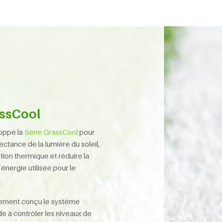
assCool
oppé la
Série GrassCool
pour
ectance de la lumière du soleil,
tion thermique et réduire la
nergie utilisée pour le
ement conçu le système
de à contrôler les niveaux de