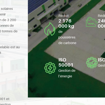
 solaires
enir
Réduit
Rédu
n de 3 200
2 176
24
tonnes de
000 kg
00
0 tonnes de
de
poussières
de carbone
elable est au
t
ISO
IS
50001
Gest
Gestion de
l’énergie
001 et
gestion