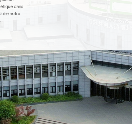
étique dans
duire notre
.