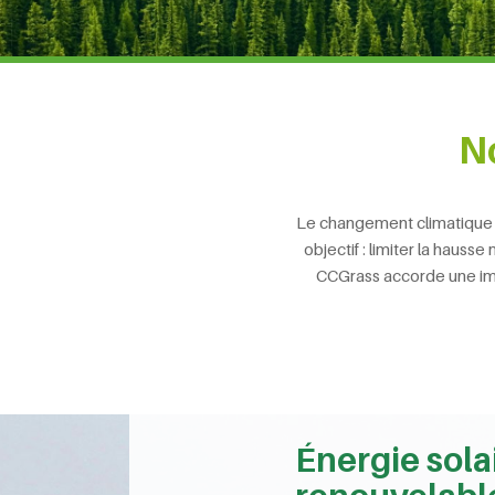
N
Le changement climatique es
objectif : limiter la hau
CCGrass accorde une imp
Énergie sola