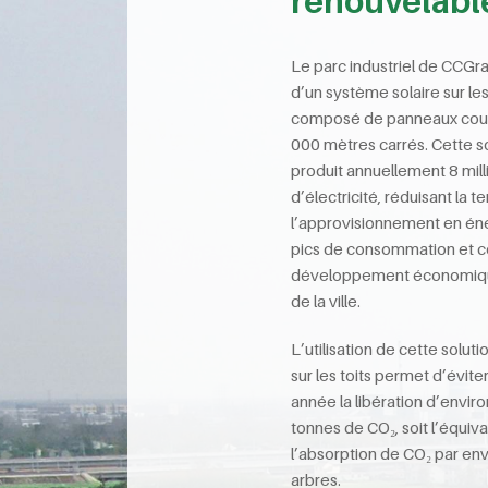
renouvelabl
Le parc industriel de CCGr
d’un système solaire sur les 
composé de panneaux cou
000 mètres carrés. Cette s
produit annuellement 8 mil
d’électricité, réduisant la t
l’approvisionnement en éne
pics de consommation et c
développement économique
de la ville.
L’utilisation de cette solut
sur les toits permet d’évit
année la libération d’envir
tonnes de CO₂, soit l’équiv
l’absorption de CO₂ par en
arbres.