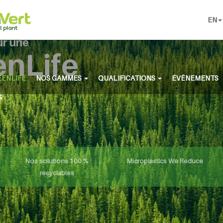
EN
ur une
enLife
ENLIFE
NOS GAMMES
QUALIFICATIONS
ÉVÈNEMENTS
S
Nos solutions 100 %
Microplastics We Reduce
recyclables