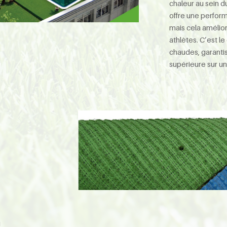
chaleur au sein 
offre une perfor
mais cela amélio
athlètes. C’est le
chaudes, garanti
supérieure sur un
e
i