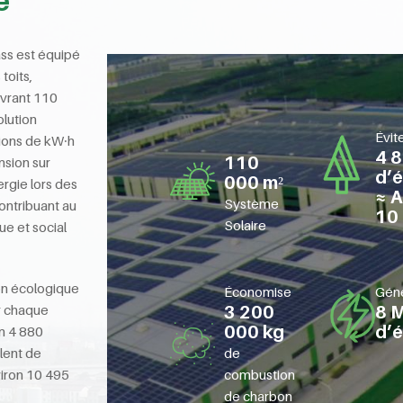
e
ass est équipé
toits,
vrant 110
olution
Évit
lions de kW∙h
4 
110
ension sur
d’é
000 m²
rgie lors des
≈ A
Système
ontribuant au
10 
Solaire
 et social
ion écologique
Économise
Gén
er chaque
3 200
8 M
000 kg
d’é
on 4 880
alent de
de
viron 10 495
combustion
de charbon