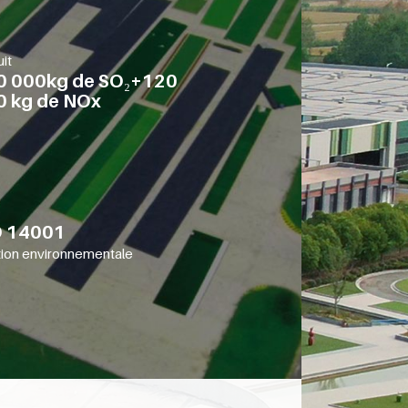
it
0 000kg de SO₂+120
0 kg de NOx
O 14001
ion environnementale