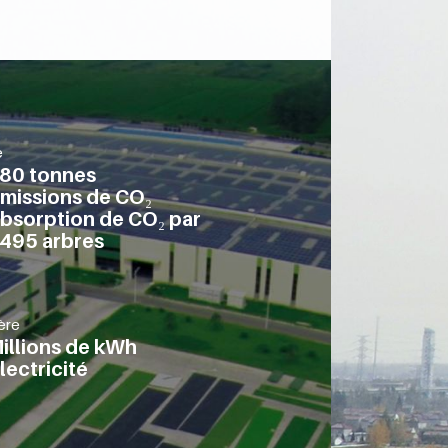
e
880 tonnes
missions de CO₂
bsorption de CO₂ par
495 arbres
ère
illions de kWh
lectricité