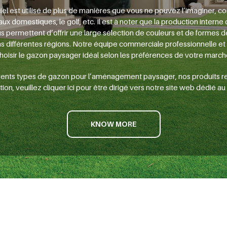
iciel est utilisé de plus de manières que vous ne pouvez l’imaginer, 
aux domestiques, le golf, etc. Il est à noter que la production interne
 permettent d’offrir une large sélection de couleurs et de formes d
ns différentes régions. Notre équipe commerciale professionnelle et 
hoisir le gazon paysager idéal selon les préférences de votre march
fférents types de gazon pour l’aménagement paysager, nos produits r
tion, veuillez cliquer ici pour être dirigé vers notre site web dédié a
KNOW MORE