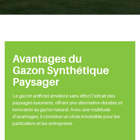
Avantages du
Gazon Synthétique
Paysager
Le gazon artificiel améliore sans effort l’attrait des
paysages luxuriants, offrant une alternative durable et
innovante au gazon naturel. Avec une multitude
d’avantages, il constitue un choix irrésistible pour les
particuliers et les entreprises.