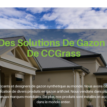
es Solutions De Gazon
De CCGrass
ricants et designers de gazon synthétique au monde. Nous avons co
pplication de divers produits en gazon artificiel. Nous vendons dans p
ndes marques mondiales. De plus, nos produits sont installés et acc
dans le monde entier.